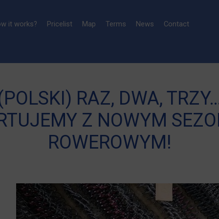
w it works?
Pricelist
Map
Terms
News
Contact
(POLSKI) RAZ, DWA, TRZY
RTUJEMY Z NOWYM SEZ
ROWEROWYM!