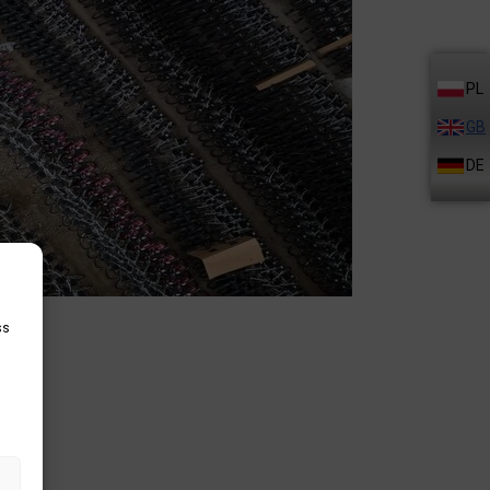
PL
GB
DE
ss