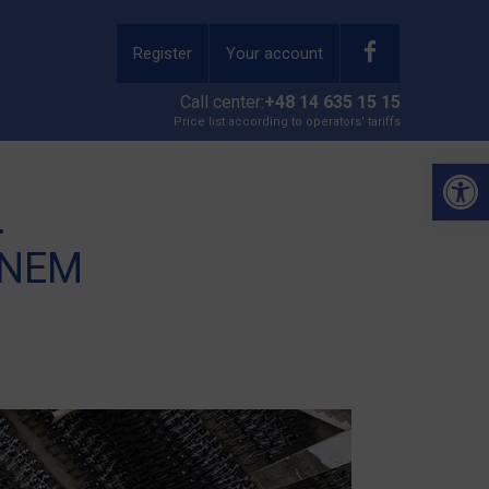
Register
Your account
Call center:
+48 14 635 15 15
Price list according to operators' tariffs
Open 
…
ONEM