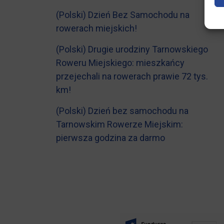
(Polski) Dzień Bez Samochodu na
rowerach miejskich!
(Polski) Drugie urodziny Tarnowskiego
Roweru Miejskiego: mieszkańcy
przejechali na rowerach prawie 72 tys.
km!
(Polski) Dzień bez samochodu na
Tarnowskim Rowerze Miejskim:
pierwsza godzina za darmo