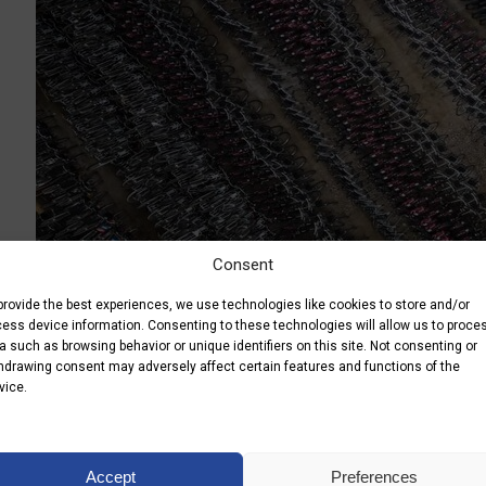
Consent
provide the best experiences, we use technologies like cookies to store and/or
31.03.2025
ess device information. Consenting to these technologies will allow us to proce
a such as browsing behavior or unique identifiers on this site. Not consenting or
No posts
hdrawing consent may adversely affect certain features and functions of the
vice.
Accept
Preferences